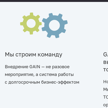
Мы строим команду
G
в
Внедрение GAIN — не разовое
т
мероприятие, а система работы
Но
с долгосрочным бизнес-эффектом
М
Т
о