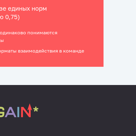
азе единых норм
ю 0,75)
 одинаково понимаются
ды
орматы взаимодействия в команде