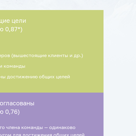
щие цели
ю 0,87*)
ров (вышестоящие клиенты и др.)
и команды
ны достижению общих целей
согласованы
ю 0,76)
го члена команды — одинаково
ругом для достижения общих целей