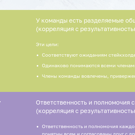
У команды есть разделяемые об
(корреляция с результативность
Эти цели:
Соответствуют ожиданиям стейкхолде
Одинаково понимаются всеми членам
Члены команды вовлечены, приверже
T
Ответственность и полномочия 
(корреляция с результативность
Ответственность и полномочия каждо
понятны всем и согласованы друг с д