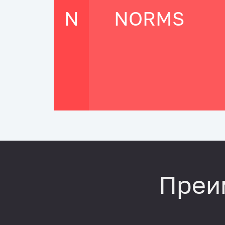
N
NORMS
Преи