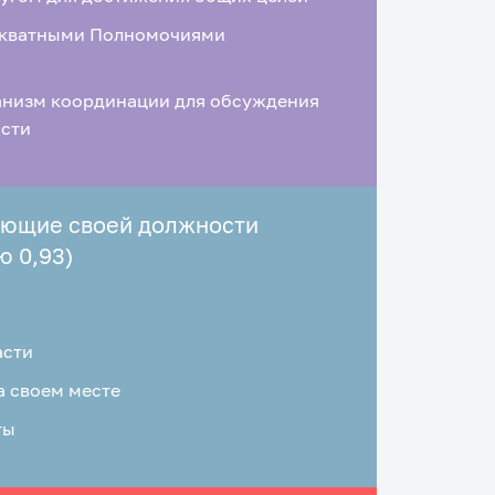
екватными Полномочиями
анизм координации для обсуждения
ости
ующие своей должности
ю 0,93)
асти
а своем месте
ты