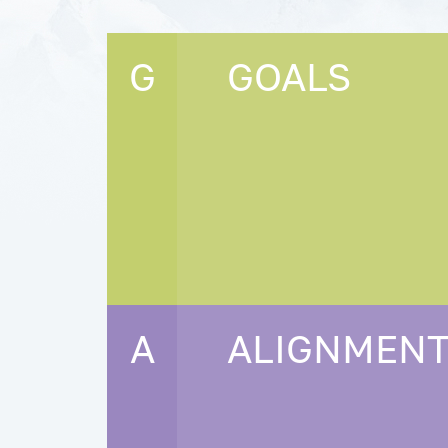
G
GOALS
A
ALIGNMEN