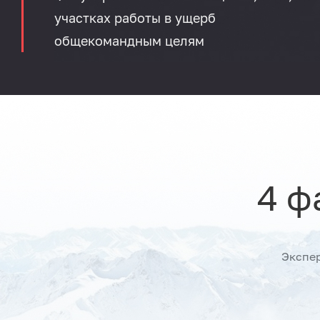
участках работы в ущерб
общекомандным целям
4 ф
Экспе